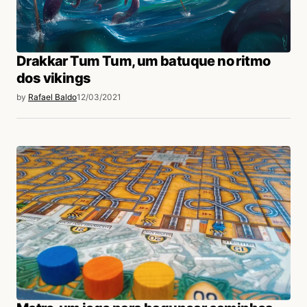
Drakkar Tum Tum, um batuque no ritmo
dos vikings
by
Rafael Baldo
12/03/2021