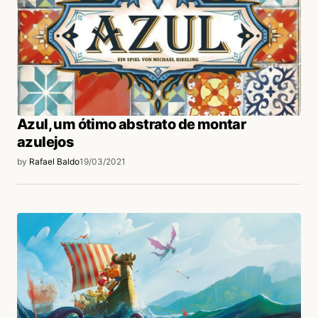
Azul, um ótimo abstrato de montar
azulejos
by
Rafael Baldo
19/03/2021