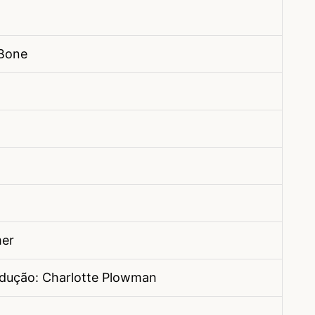
 Bone
mer
odução: Charlotte Plowman