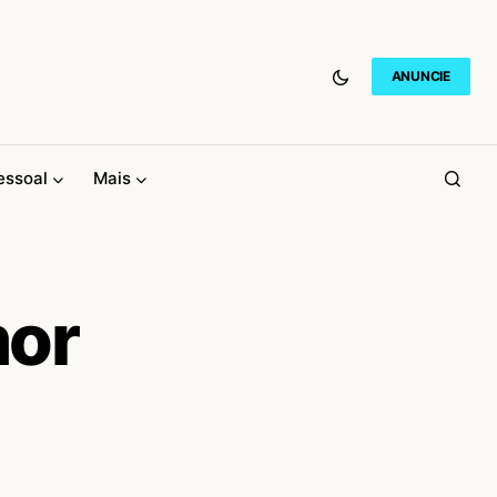
ANUNCIE
essoal
Mais
mor