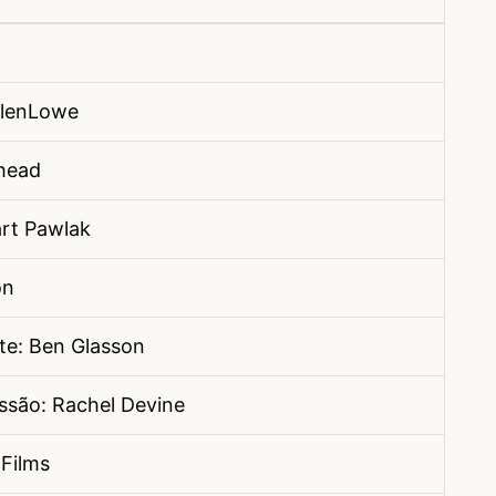
llenLowe
ehead
art Pawlak
on
te: Ben Glasson
ssão: Rachel Devine
Films