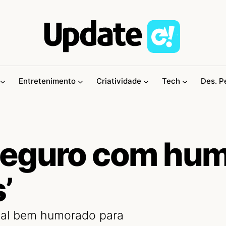
Entretenimento
Criatividade
Tech
Des. P
seguro com hu
’
nal bem humorado para