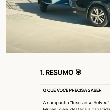
1. RESUMO 🎯
O QUE VOCÊ PRECISA SABER
A campanha “Insurance Solved” 
MullenLowe, destaca a capacida