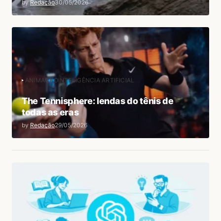
by
Redação
30/05/2026
ANIMAÇÃO
INTELIGÊNCIA ARTIFICIAL
The Tennisphere: lendas do tênis de
todas as eras
by
Redação
29/05/2026