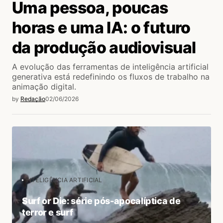
Uma pessoa, poucas
horas e uma IA: o futuro
da produção audiovisual
A evolução das ferramentas de inteligência artificial
generativa está redefinindo os fluxos de trabalho na
animação digital.
by
Redação
02/06/2026
INTELIGÊNCIA ARTIFICIAL
Surf or Die: série pós-apocalíptica de
terror e surf