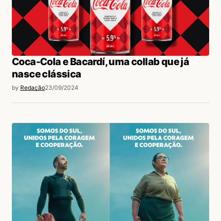
Coca-Cola e Bacardí, uma collab que já
nasce clássica
by
Redação
23/09/2024