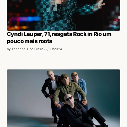
Cyndi Lauper, 71, resgata Rock in Rio um
pouco mais roots
by
Tatianne Alba Freire
22/09/2024