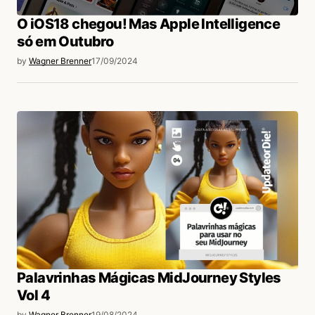
O iOS18 chegou! Mas Apple Intelligence
só em Outubro
by
Wagner Brenner
17/09/2024
Palavrinhas Mágicas MidJourney Styles
Vol 4
by
Wagner Brenner
19/08/2024