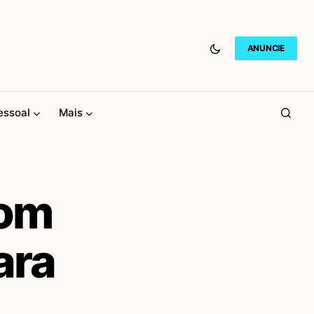
ANUNCIE
essoal
Mais
com
ara