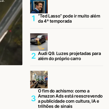
“Ted Lasso” pode ir muito além
da 4ª temporada
Audi Q9. Luzes projetadas para
além do próprio carro
O fim do achismo: como a
Amazon Ads está reescrevendo
a publicidade com cultura, IA e
trilhões de sinais