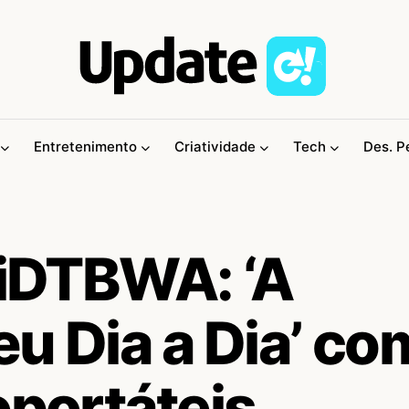
Entretenimento
Criatividade
Tech
Des. P
/iDTBWA: ‘A
u Dia a Dia’ co
oportáteis