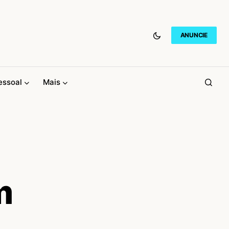
ANUNCIE
essoal
Mais
m