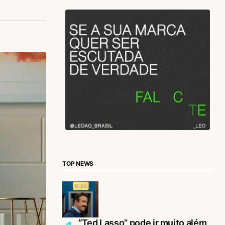
TOP NEWS
“Ted Lasso” pode ir muito além