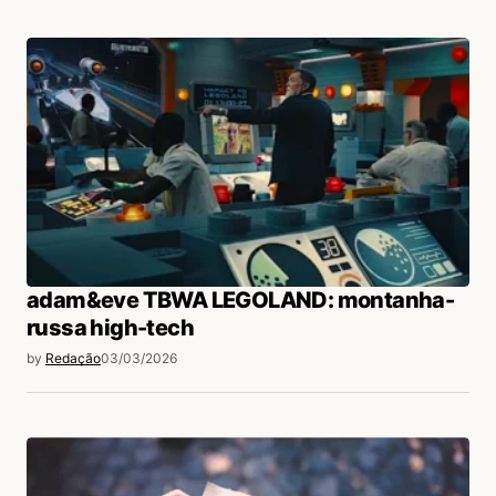
adam&eve TBWA LEGOLAND: montanha-
russa high-tech
by
Redação
03/03/2026