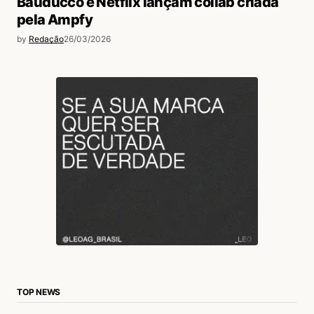
Bauducco e Netflix lançam collab criada
pela Ampfy
by
Redação
26/03/2026
TOP NEWS