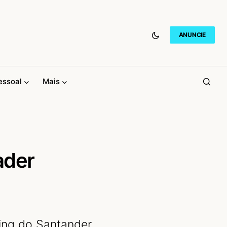
ANUNCIE
essoal
Mais
ader
ing do Santander