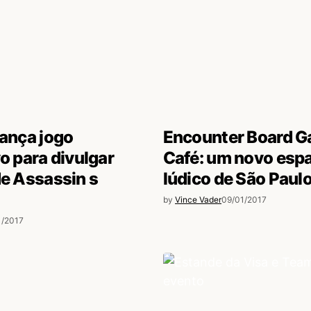
…. O jogo parece ser mto show.
lança jogo
Encounter Board 
vo para divulgar
Café: um novo esp
de Assassin s
lúdico de São Paul
by
Vince Vader
09/01/2017
1/2017