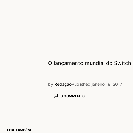
O lançamento mundial do Switch 
by
Redação
Published
janeiro 18, 2017
3 COMMENTS
Amanda Santos
18/01/2017 às 5:25 PM
Rodolfo Sampaio
Acesse para responder
LEIA TAMBÉM