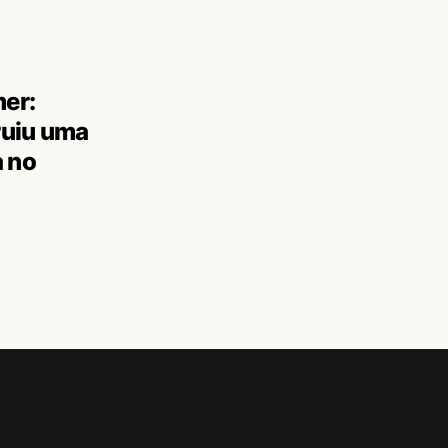
er:
ruiu uma
a no