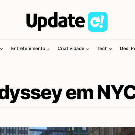
Entretenimento
Criatividade
Tech
Des. P
Odyssey em NY