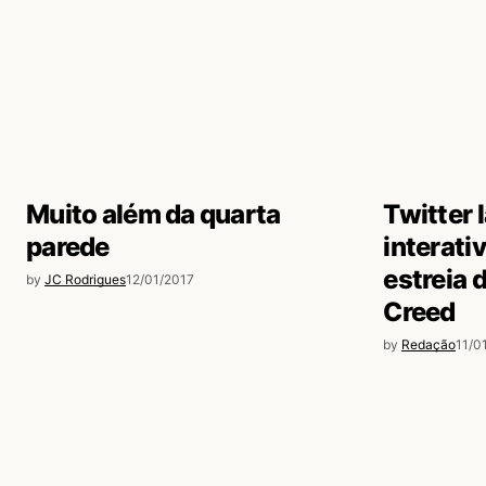
Rodolfo Sampaio
18/01/2017 às 5:29 PM
Comprando o nintendo switch
Acesse para responder
Karla Saraiva
18/01/2017 às 12:08 PM
João Albuquerque Dos Santos
Muito além da quarta
Twitter 
Acesse para responder
parede
interati
estreia 
by
JC Rodrigues
12/01/2017
Creed
by
Redação
11/0
login