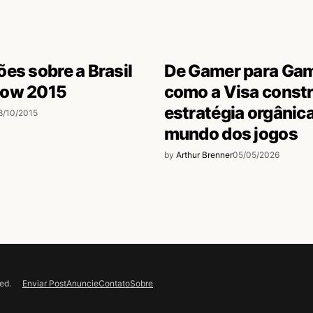
es sobre a Brasil
De Gamer para Gam
how 2015
como a Visa const
estratégia orgânic
8/10/2015
mundo dos jogos
by
Arthur Brenner
05/05/2026
Enviar Post
Anuncie
Contato
Sobre
ed.