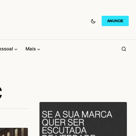
ANUNCIE
essoal
Mais
C