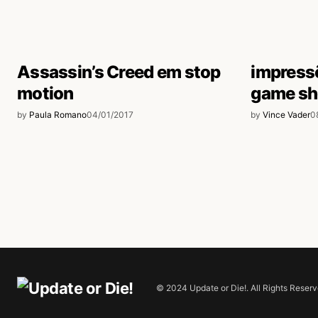
Assassin’s Creed em stop
impressõ
motion
game s
by
Paula Romano
04/01/2017
by
Vince Vader
0
© 2024 Update or Die!. All Rights Reserv