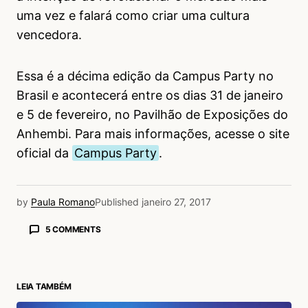
uma vez e falará como criar uma cultura
vencedora.
Essa é a décima edição da Campus Party no
Brasil e acontecerá entre os dias 31 de janeiro
e 5 de fevereiro, no Pavilhão de Exposições do
Anhembi. Para mais informações, acesse o site
oficial da
Campus Party
.
by
Paula Romano
Published
janeiro 27, 2017
5 COMMENTS
Mariana Miné
28/01/2017 às 12:52 PM
Uhmm que chique Tássia Skolaude!!!
LEIA TAMBÉM
Acesse para responder