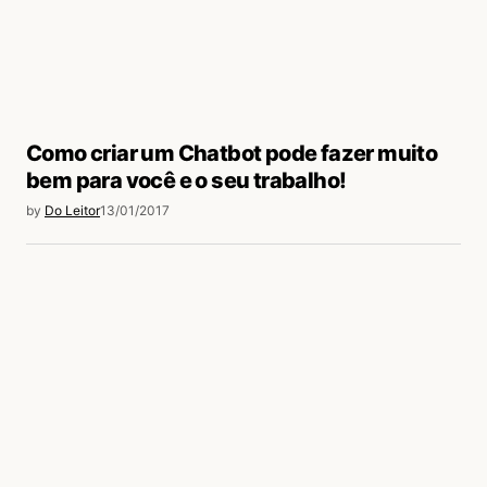
Daniele Soraia Brito
27/01/2017 às 5:31 PM
nuss vou ver a palestra dele
Acesse para responder
Como criar um Chatbot pode fazer muito
bem para você e o seu trabalho!
by
Do Leitor
13/01/2017
login