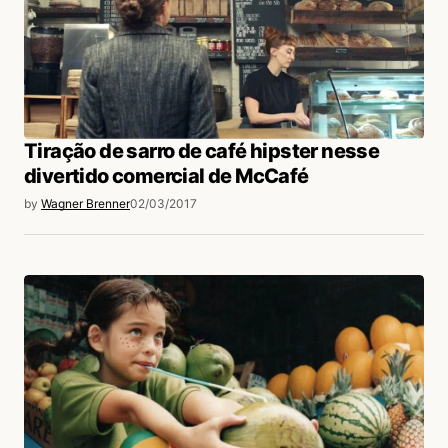
Tiração de sarro de café hipster nesse
divertido comercial de McCafé
by
Wagner Brenner
02/03/2017