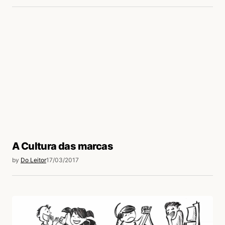
24/03/2017 às 1:03 AM
E EU AQ SEM ÁGUA DESDE SÁBADO E MUITO
RUIM!!!!
Acesse para responder
Ines Dos Santos
23/03/2017 às 11:19 PM
Respeitem a natuza
Acesse para responder
A Cultura das marcas
by
Do Leitor
17/03/2017
Ngo Thi Chau
23/03/2017 às 3:41 PM
Application :3 :3 ^_^
Acesse para responder