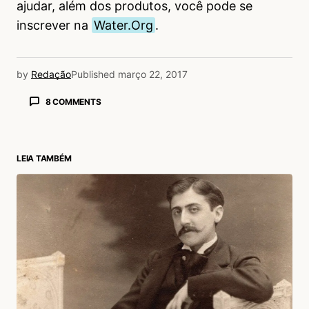
ajudar, além dos produtos, você pode se
inscrever na
Water.Org
.
by
Redação
Published
março 22, 2017
8 COMMENTS
Lourdes Modesto
28/03/2017 às 2:28 PM
Deus me livre. Passei uns meses em Conquista.
LEIA TAMBÉM
A falta de água e horrível. Lá tem dias que
existe água e outros falta.
Acesse para responder
Teca Benevides
28/03/2017 às 9:18 AM
Água é vidaaaa ja mais podemos viver sem