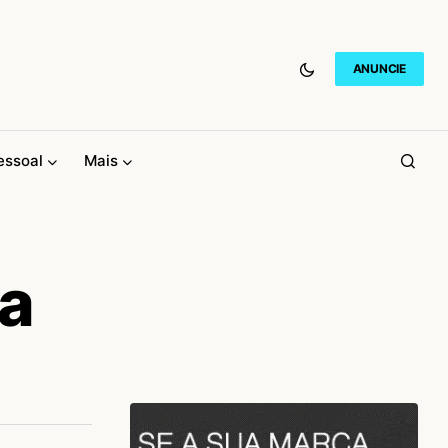
ANUNCIE
essoal
Mais
a