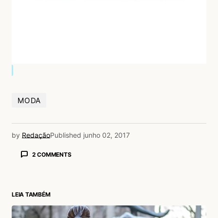
MODA
by
Redação
Published
junho 02, 2017
2 COMMENTS
Lau Franco
02/06/2017 às 5:47 PM
<3
LEIA TAMBÉM
Acesse para responder