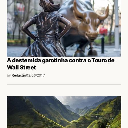
Leonardo Araújo
02/06/2017 às 3:43 PM
Onde onde onde ???
Acesse para responder
A destemida garotinha contra o Touro de
Wall Street
login
by
Redação
02/06/2017