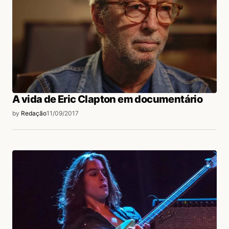
Ramiro
12/09/2017 às 12:11 PM
https://www.youtube.com/watch?
v=fv5fBDFfNqk
Acesse para responder
A vida de Eric Clapton em documentário
by
Redação
11/09/2017
login