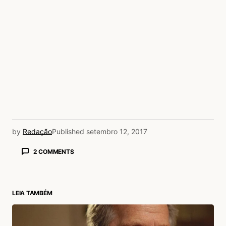
by
Redação
Published
setembro 12, 2017
2 COMMENTS
Alex Lins
12/09/2017 às 2:12 PM
Hian Lee
LEIA TAMBÉM
Acesse para responder