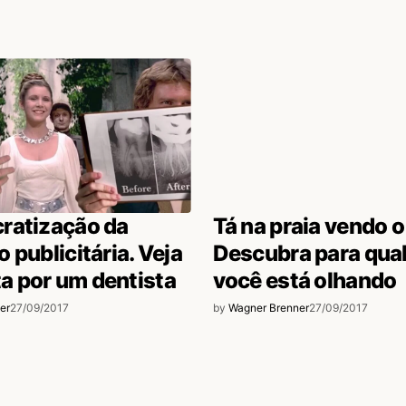
ratização da
Tá na praia vendo 
 publicitária. Veja
Descubra para qual
ita por um dentista
você está olhando
er
27/09/2017
by
Wagner Brenner
27/09/2017