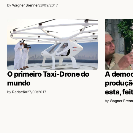
by
Wagner Brenner
28/09/2017
O primeiro Taxi-Drone do
A democ
mundo
produção
esta, fe
by
Redação
27/09/2017
by
Wagner Brenn