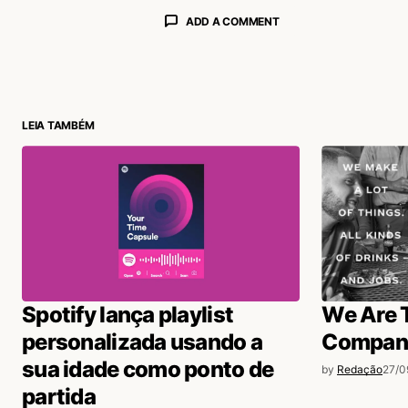
ADD A COMMENT
login
LEIA TAMBÉM
Spotify lança playlist
We Are 
personalizada usando a
Compan
sua idade como ponto de
by
Redação
27/0
partida