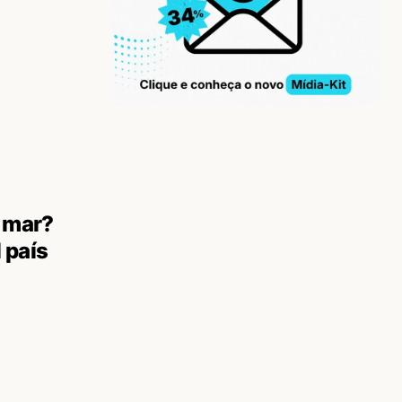
o mar?
 país