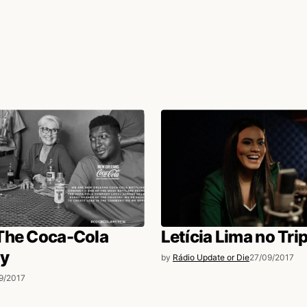
The Coca-Cola
Letícia Lima no Tri
y
by
Rádio Update or Die
27/09/2017
9/2017