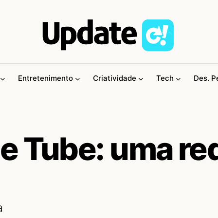
Entretenimento
Criatividade
Tech
Des. P
e Tube: uma re
a