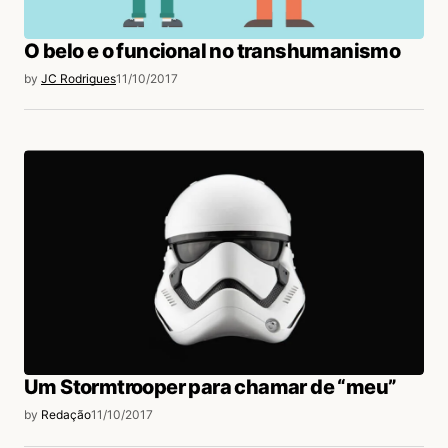
O belo e o funcional no transhumanismo
by
JC Rodrigues
11/10/2017
Um Stormtrooper para chamar de “meu”
by
Redação
11/10/2017