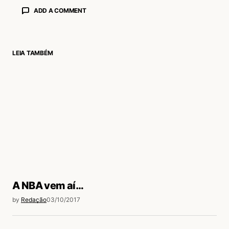
ADD A COMMENT
LEIA TAMBÉM
login
A NBA vem aí…
by
Redação
03/10/2017