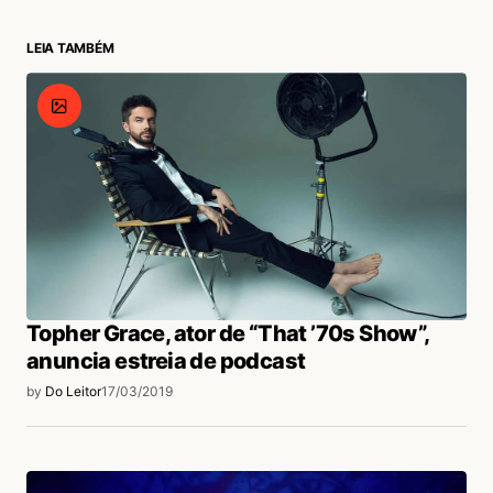
24/11/2020 às 8:48 AM
eu amo friends e harry potter
LEIA TAMBÉM
Acesse para responder
Rafael
21/03/2019 às 4:53 PM
‘Yada Yada Yada’ eu discordo
Acesse para responder
Topher Grace, ator de “That ’70s Show”,
anuncia estreia de podcast
login
by
Do Leitor
17/03/2019