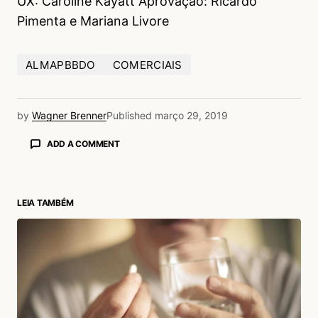
UX: Caroline Kayatt Aprovação: Ricardo
Pimenta e Mariana Livore
ALMAPBBDO
COMERCIAIS
by
Wagner Brenner
Published
março 29, 2019
ADD A COMMENT
LEIA TAMBÉM
login