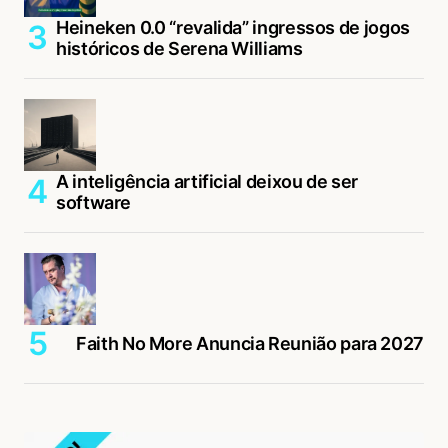
Heineken 0.0 “revalida” ingressos de jogos
históricos de Serena Williams
A inteligência artificial deixou de ser
software
Faith No More Anuncia Reunião para 2027