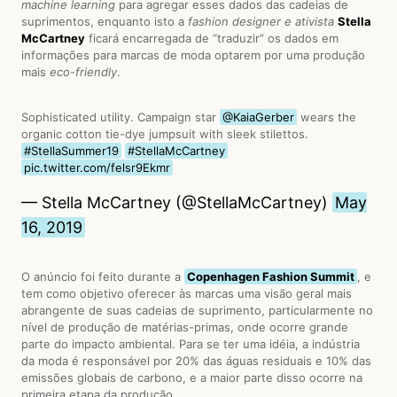
machine learning
para agregar esses dados das cadeias de
suprimentos, enquanto isto a
fashion designer e ativista
Stella
McCartney
ficará encarregada de “traduzir” os dados em
informações para marcas de moda optarem por uma produção
mais
eco-friendly
.
Sophisticated utility. Campaign star
@KaiaGerber
wears the
organic cotton tie-dye jumpsuit with sleek stilettos.
#StellaSummer19
#StellaMcCartney
pic.twitter.com/felsr9Ekmr
— Stella McCartney (@StellaMcCartney)
May
16, 2019
O anúncio foi feito durante a
Copenhagen Fashion Summit
, e
tem como objetivo oferecer às marcas uma visão geral mais
abrangente de suas cadeias de suprimento, particularmente no
nível de produção de matérias-primas, onde ocorre grande
parte do impacto ambiental. Para se ter uma idéia, a indústria
da moda é responsável por 20% das águas residuais e 10% das
emissões globais de carbono, e a maior parte disso ocorre na
primeira etapa da produção.