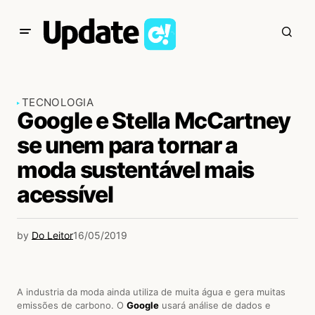
TECNOLOGIA
Google e Stella McCartney
se unem para tornar a
moda sustentável mais
acessível
by
Do Leitor
16/05/2019
A industria da moda ainda utiliza de muita água e gera muitas
emissões de carbono. O
Google
usará análise de dados e