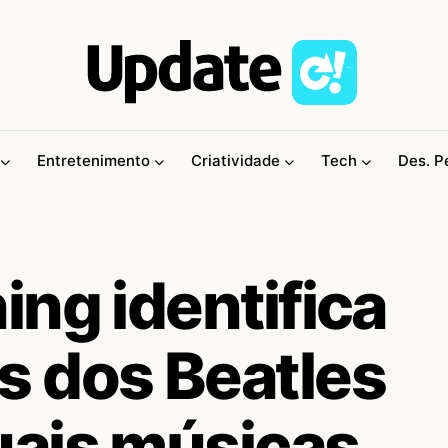
Entretenimento
Criatividade
Tech
Des. P
ng identifica
 dos Beatles
ais músicas