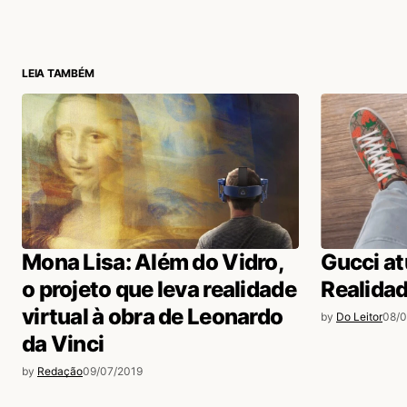
login
LEIA TAMBÉM
Mona Lisa: Além do Vidro,
Gucci at
o projeto que leva realidade
Realida
virtual à obra de Leonardo
by
Do Leitor
08/0
da Vinci
by
Redação
09/07/2019