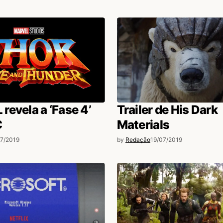
evela a ‘Fase 4’
Trailer de His Dark
C
Materials
7/2019
by
Redação
19/07/2019