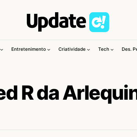
Entretenimento
Criatividade
Tech
Des. P
d R da Arlequi