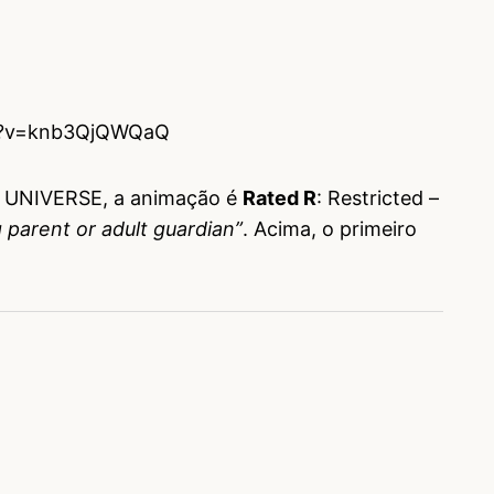
ch?v=knb3QjQWQaQ
DC UNIVERSE, a animação é
Rated R
: Restricted –
parent or adult guardian”
. Acima, o primeiro