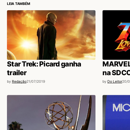
LEIA TAMBÉM
Star Trek: Picard ganha
MARVEL r
trailer
na SDC
by
Redação
21/07/2019
by
Do Leitor
20/0