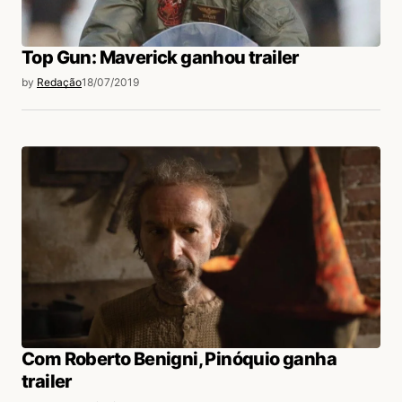
Top Gun: Maverick ganhou trailer
by
Redação
18/07/2019
Com Roberto Benigni, Pinóquio ganha
trailer