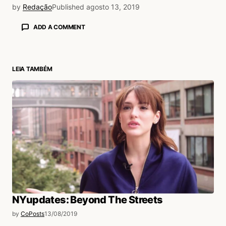
by
Redação
Published
agosto 13, 2019
ADD A COMMENT
LEIA TAMBÉM
login
NYupdates: Beyond The Streets
by
CoPosts
13/08/2019