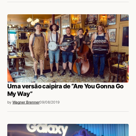
Uma versão caipira de “Are You Gonna Go
My Way”
by
Wagner Brenner
09/08/2019