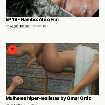
EP 18 – Rambo: Até o Fim
by
Wagner Brenner
06/10/2019
Mulheres hiper-realistas by Omar Ortiz
by
Do Leitor
04/10/2019