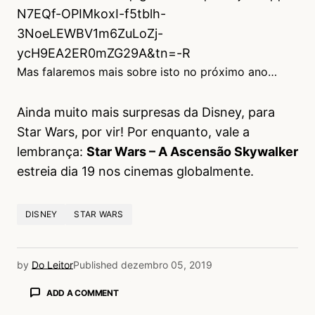
N7EQf-OPIMkoxI-f5tblh-
3NoeLEWBV1m6ZuLoZj-
ycH9EA2ER0mZG29A&tn=-R
Mas falaremos mais sobre isto no próximo ano…
Ainda muito mais surpresas da Disney, para
Star Wars, por vir! Por enquanto, vale a
lembrança:
Star Wars – A Ascensão Skywalker
estreia dia 19 nos cinemas globalmente.
DISNEY
STAR WARS
by
Do Leitor
Published
dezembro 05, 2019
ADD A COMMENT