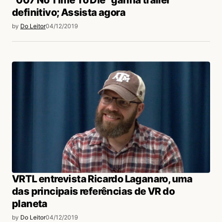
“007 No Time To Die” ganha trailer
definitivo; Assista agora
by
Do Leitor
04/12/2019
VRTL entrevista Ricardo Laganaro, uma
das principais referências de VR do
planeta
by
Do Leitor
04/12/2019