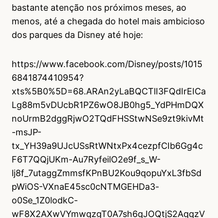
bastante atenção nos próximos meses, ao
menos, até a chegada do hotel mais ambicioso
dos parques da Disney até hoje:
https://www.facebook.com/Disney/posts/1015
6841874410954?
xts%5B0%5D=68.ARAn2yLaBQCTlI3FQdIrEICa
Lg88m5vDUcbR1PZ6wO8JB0hg5_YdPHmDQX
noUrmB2dggRjwO2TQdFHSStwNSe9zt9kivMt
-msJP-
tx_YH39a9UJcUSsRtWNtxPx4cezpfCIb6Gg4c
F6T7QQjUKm-Au7RyfeilO2e9f_s_W-
lj8f_7utaggZmmsfKPnBU2Kou9qopuYxL3fbSd
pWiOS-VXnaE45sc0cNTMGEHDa3-
o0Se_1Z0lodkC-
wF8X2AXwVYmwqzgT0A7sh6qJOQtjS2AqqzV