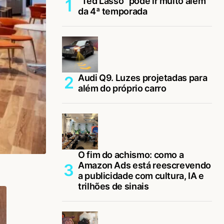
“Ted Lasso” pode ir muito além
da 4ª temporada
Audi Q9. Luzes projetadas para
além do próprio carro
O fim do achismo: como a
Amazon Ads está reescrevendo
a publicidade com cultura, IA e
trilhões de sinais