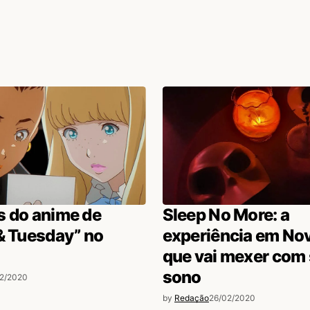
s do anime de
Sleep No More: a
& Tuesday” no
experiência em No
que vai mexer com
sono
02/2020
by
Redação
26/02/2020