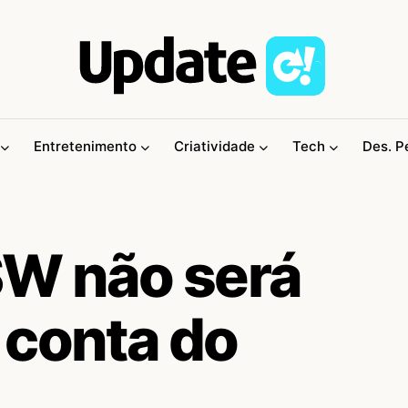
Entretenimento
Criatividade
Tech
Des. P
XSW não será
 conta do