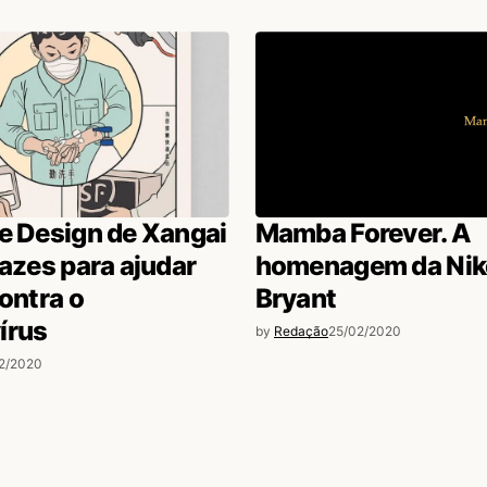
e Design de Xangai
Mamba Forever. A
tazes para ajudar
homenagem da Nik
contra o
Bryant
írus
by
Redação
25/02/2020
2/2020