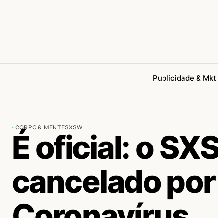
Publicidade & Mkt
CORPO & MENTE
SXSW
É oficial: o S
cancelado por
Coronavírus