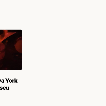
va York
 seu