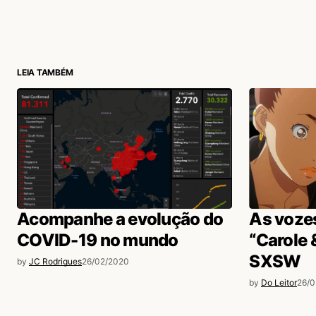
login
LEIA TAMBÉM
Acompanhe a evolução do
As voze
COVID-19 no mundo
“Carole 
SXSW
by
JC Rodrigues
26/02/2020
by
Do Leitor
26/