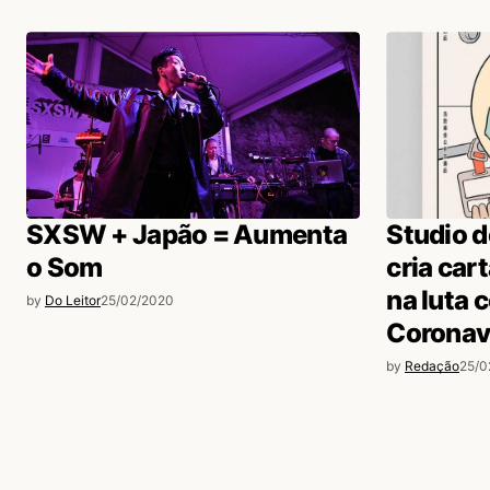
SXSW + Japão = Aumenta
Studio d
o Som
cria car
na luta 
by
Do Leitor
25/02/2020
Coronav
by
Redação
25/0