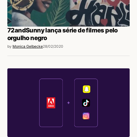
72andSunny lança série de filmes pelo
orgulho negro
by
Monica Gelbecke
28/02/2020