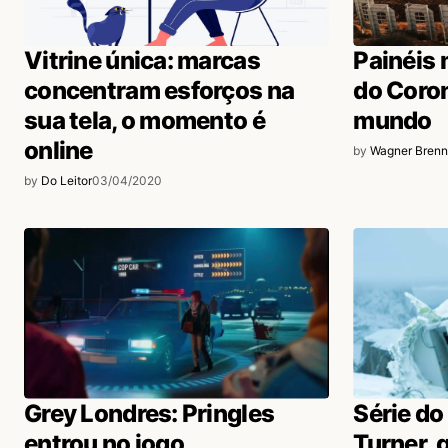
longo porque né, se não lê tamb
Acesse para responder
Vitrine única: marcas
Painéis
concentram esforços na
do Coron
Marcelo Trindade
03/04/2020 às 4:53 PM
sua tela, o momento é
mundo
Acho a proposta justa e viável. O
online
by
Wagner Brenn
funcionar independente do Festiva
by
Do Leitor
03/04/2020
Palais
Acesse para responder
login
Grey Londres: Pringles
Série do
entrou no jogo
Turner, 