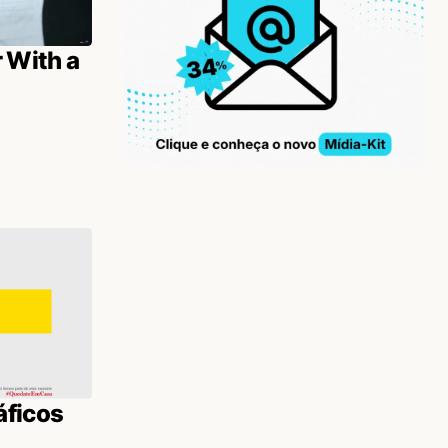
 With a
áficos