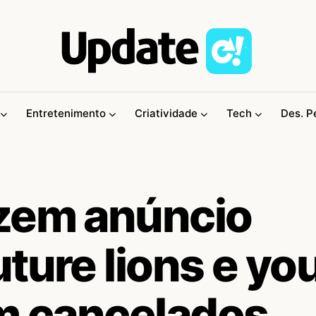
Entretenimento
Criatividade
Tech
Des. P
zem anúncio
ture lions e yo
am cancelados