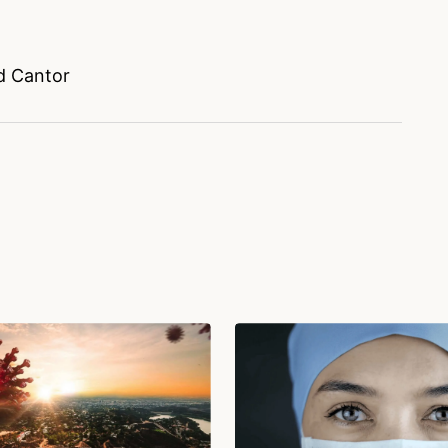
id Cantor
stionando o cancelamento da premiação (não
seguido com um julgamento das peças feito
rande Pior: ninguém mais sabe escrever texto