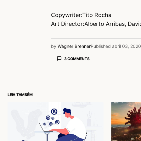
Copywriter:Tito Rocha
Art Director:Alberto Arribas, Dav
by
Wagner Brenner
Published
abril 03, 2020
3 COMMENTS
Marcelo Trindade
05/04/2020 às 6:44 PM
Já existe uma movimentação que
do evento). Poderiam mesmo ter 
online.
LEIA TAMBÉM
Acesse para responder
Claudia Barreto
04/04/2020 às 9:51 AM
Pena que ninguém mais lê texto g