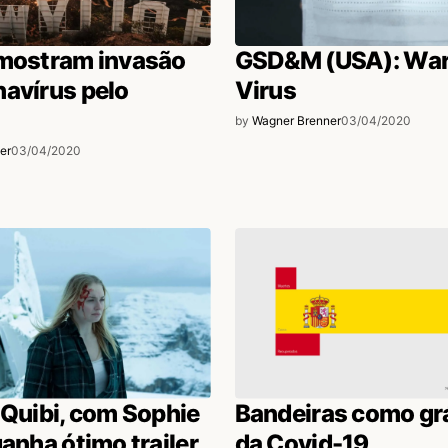
ém não escreve.
 mostram invasão
GSD&M (USA): War
avírus pelo
Virus
by
Wagner Brenner
03/04/2020
 future lions e young lions podem perfeitamente
er
03/04/2020
l que, alias tá com a ocupação total lá no
 Quibi, com Sophie
Bandeiras como gr
ganha ótimo trailer
da Covid-19