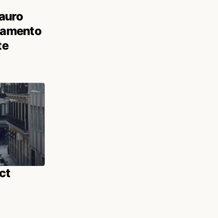
auro
olamento
te
ct