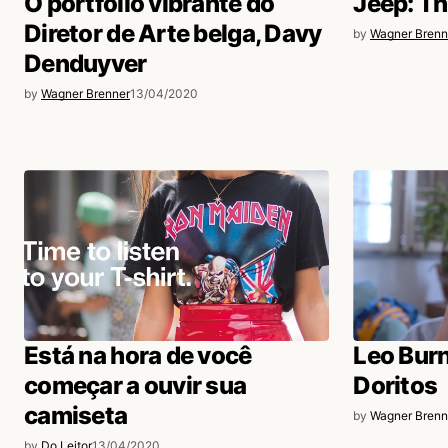
O portfolio vibrante do
Jeep: Th
Diretor de Arte belga, Davy
by
Wagner Brenn
Denduyver
by
Wagner Brenner
13/04/2020
Está na hora de você
Leo Burn
começar a ouvir sua
Doritos
camiseta
by
Wagner Brenn
by
Do Leitor
13/04/2020