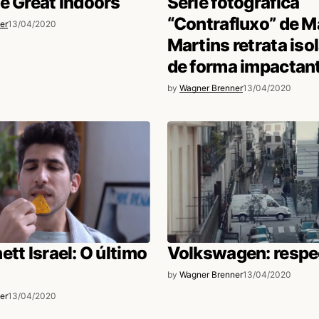
e Great Indoors
Série fotográfica
“Contrafluxo” de M
er
13/04/2020
Martins retrata is
de forma impactan
by
Wagner Brenner
13/04/2020
ett Israel: O último
Volkswagen: respe
by
Wagner Brenner
13/04/2020
er
13/04/2020