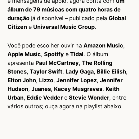
e mensagens de apoio, agora conta com
um
álbum de 79 músicas com quatro horas de
duração
já disponível – publicado pela
Global
Citizen
e
Universal Music Group
.
Você pode escolher ouvir na
Amazon Music
,
Apple Music
,
Spotify
e
Tidal
. O álbum
apresenta
Paul McCartney
,
The Rolling
Stones
,
Taylor Swift
,
Lady Gaga
,
Billie Eilish
,
Elton John
,
Lizzo
,
Jennifer Lopez
,
Jennifer
Hudson
,
Juanes
,
Kacey Musgraves
,
Keith
Urban
,
Eddie Vedder
e
Stevie Wonder
, entre
vários outros; ouça agora na playlist abaixo.