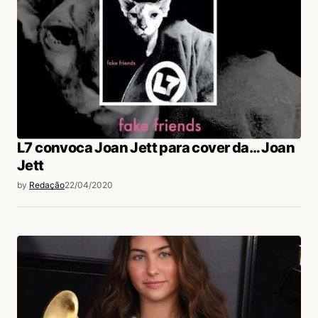
pouco da idade pesando, mas ficou ainda mais
poético
Acesse para responder
login
L7 convoca Joan Jett para cover da… Joan
Jett
by
Redação
22/04/2020