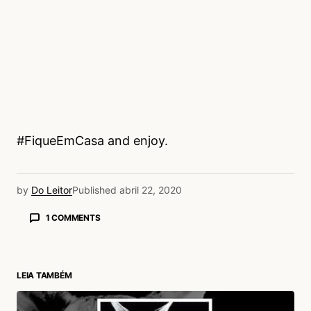
#FiqueEmCasa and enjoy.
by
Do Leitor
Published
abril 22, 2020
1 COMMENTS
Marcelo Trindade
23/04/2020 às 8:35 AM
Que bom que fizeram essa play, foi
LEIA TAMBÉM
emocionante assistir, cada um de sua casa.
Stones foram ótimos, Paul e Elton senti um