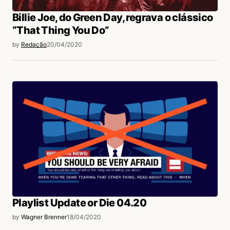
Billie Joe, do Green Day, regrava o clássico
“That Thing You Do”
by
Redação
20/04/2020
Playlist Update or Die 04.20
by
Wagner Brenner
18/04/2020