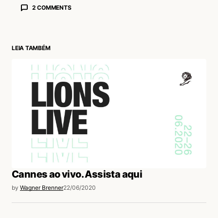
2 COMMENTS
Éverton
23/06/2020 às 4:07 PM
Acabei fazendo minha releitura do comercial
LEIA TAMBÉM
Os Presidentes da Folha, caso queiram ver:
https://youtu.be/d5qbCmhUrTQ
Acesse para responder
Wagner Brenner
23/06/2020 às 4:50 PM
Hahahaha, excelente Éverton. Boa
iniciativa, mostra como o tempo passa, mas
as coisas continuam complicadas como
Cannes ao vivo. Assista aqui
sempre :)
by
Wagner Brenner
22/06/2020
Acesse para responder