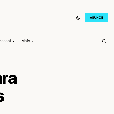
ANUNCIE
essoal
Mais
ara
s