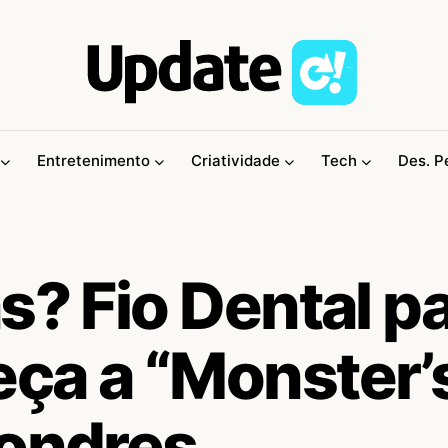
Entretenimento
Criatividade
Tech
Des. P
s? Fio Dental p
ça a “Monster’
Londres