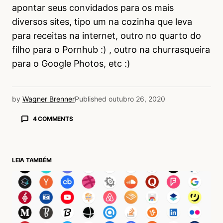
apontar seus convidados para os mais
diversos sites, tipo um na cozinha que leva
para receitas na internet, outro no quarto do
filho para o Pornhub :) , outro na churrasqueira
para o Google Photos, etc :)
by
Wagner Brenner
Published
outubro 26, 2020
4 COMMENTS
Julio Moraes
26/10/2020 às 3:29 PM
“Não se engane. A pergunta do oi tudo bem é
LEIA TAMBÉM
só por educação.” — Fiquei rindo 5 minutos
desta frase, tão real. hahahaha
Acesse para responder