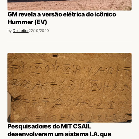
Oi Marcelo. O do quadro na foto? Não
GM revela a versão elétrica do icônico
testei, usei de um banco de imagens, não
Hummer (EV)
tinha pensado nessa possibilidade que você
by
Do Leitor
22/10/2020
levantou. Vou retirar a foto, obrigado por
notificar.
Acesse para responder
login
Pesquisadores do MIT CSAIL
desenvolveram um sistema I.A. que