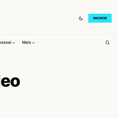
ANUNCIE
essoal
Mais
deo