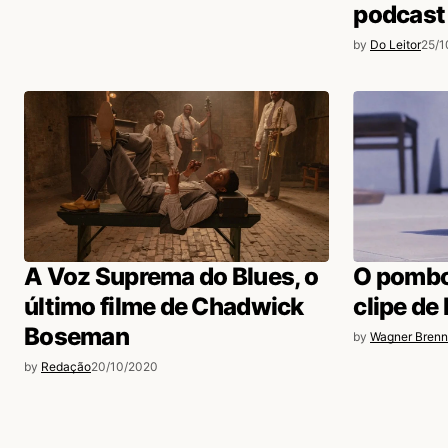
podcast
by
Do Leitor
25/1
A Voz Suprema do Blues, o
O pombo
último filme de Chadwick
clipe de
Boseman
by
Wagner Brenn
by
Redação
20/10/2020