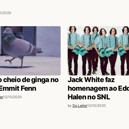
0/2020
 cheio de ginga no
Jack White faz
 Emmit Fenn
homenagem ao Edd
Halen no SNL
er
12/10/2020
by
Do Leitor
12/10/2020