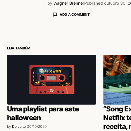
by
Wagner Brenner
Published
outubro 30, 
ADD A COMMENT
login
LEIA TAMBÉM
Uma playlist para este
“Song Ex
halloween
Netflix 
receita,
by
Do Leitor
30/10/2020