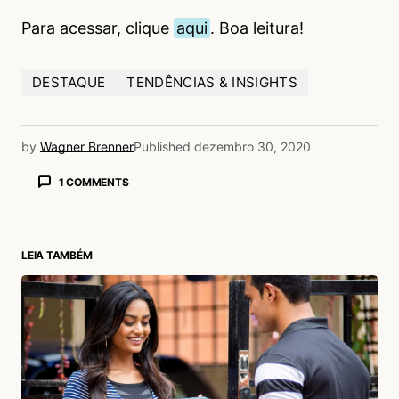
Para acessar, clique
aqui
. Boa leitura!
DESTAQUE
TENDÊNCIAS & INSIGHTS
by
Wagner Brenner
Published
dezembro 30, 2020
1 COMMENTS
KLEBER
02/01/2021 às 10:16 PM
TENDÊNCIAS UPDATEORDIE
LEIA TAMBÉM
Acesse para responder
login