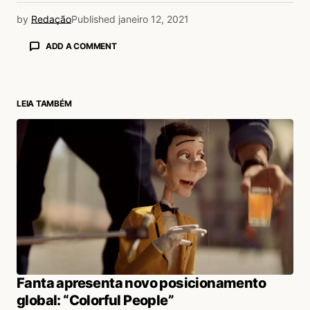
by
Redação
Published
janeiro 12, 2021
ADD A COMMENT
LEIA TAMBÉM
login
Fanta apresenta novo posicionamento
global: “Colorful People”