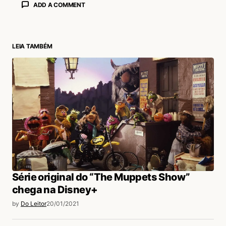
ADD A COMMENT
LEIA TAMBÉM
login
Série original do “The Muppets Show”
chega na Disney+
by
Do Leitor
20/01/2021