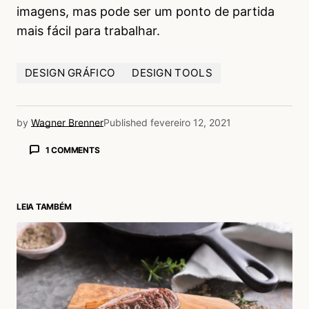
imagens, mas pode ser um ponto de partida
mais fácil para trabalhar.
DESIGN GRÁFICO
DESIGN TOOLS
by
Wagner Brenner
Published
fevereiro 12, 2021
1 COMMENTS
Tiago Del Rio
17/02/2021 às 12:14 PM
Gosto muito de usar o remove.bg
LEIA TAMBÉM
Acaba me salvando um tempo gigantesco de
trabalho! Vale o investimento!
Acesse para responder