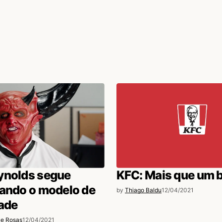
ynolds segue
KFC: Mais que um 
tando o modelo de
by
Thiago Baldu
12/04/2021
ade
ue Rosas
12/04/2021