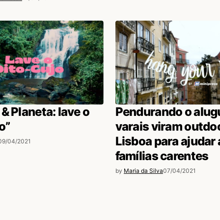
& Planeta: lave o
Pendurando o alugu
o”
varais viram outdo
Lisboa para ajudar 
09/04/2021
famílias carentes
by
Maria da Silva
07/04/2021