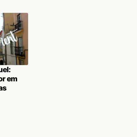
el:
or em
as