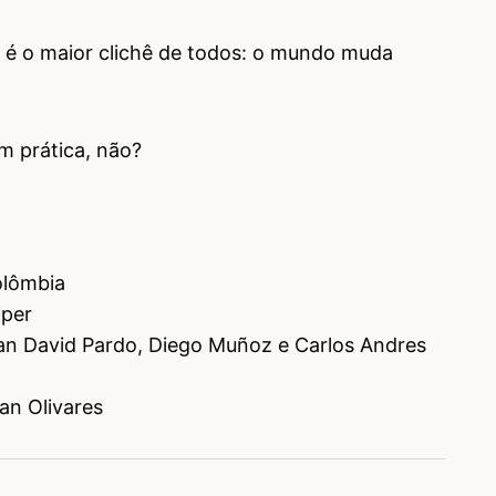
 é o maior clichê de todos: o mundo muda
em prática, não?
olômbia
mper
n David Pardo, Diego Muñoz e Carlos Andres
ian Olivares