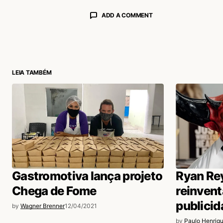
ADD A COMMENT
login
LEIA TAMBÉM
Gastromotiva lança projeto
Ryan Re
Chega de Fome
reinven
publicid
by
Wagner Brenner
12/04/2021
by
Paulo Henriq