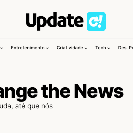
Entretenimento
Criatividade
Tech
Des. P
ange the News
da, até que nós