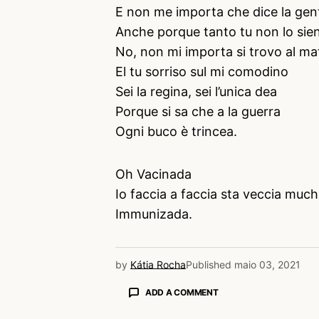
E non me importa che dice la gen
Anche porque tanto tu non lo sie
No, non mi importa si trovo al ma
El tu sorriso sul mi comodino
Sei la regina, sei l’unica dea
Porque si sa che a la guerra
Ogni buco è trincea.
Oh Vacinada
Io faccia a faccia sta veccia muc
Immunizada.
by
Kátia Rocha
Published
maio 03, 2021
ADD A COMMENT