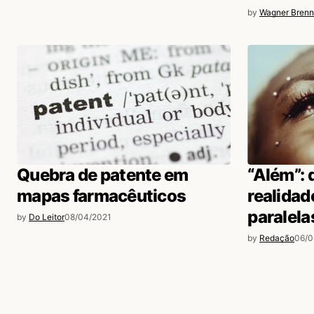
by
Wagner Brenn
Quebra de patente em
“Além”: 
mapas farmacêuticos
realidad
paralela
by
Do Leitor
08/04/2021
by
Redação
06/0