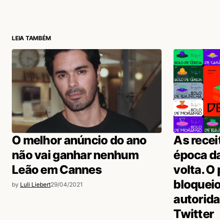
login
LEIA TAMBÉM
O melhor anúncio do ano
As recei
não vai ganhar nenhum
época da
Leão em Cannes
volta. O
bloqueio
by
Luli Liebert
29/04/2021
autorida
Twitter