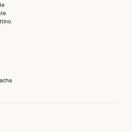
te
nte
ttino
hacha