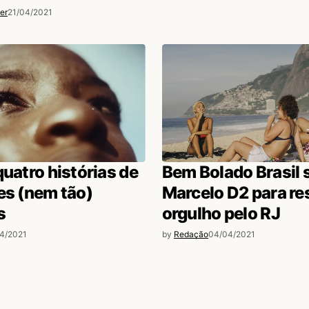
er
21/04/2021
quatro histórias de
Bem Bolado Brasil 
es (nem tão)
Marcelo D2 para re
s
orgulho pelo RJ
4/2021
by
Redação
04/04/2021