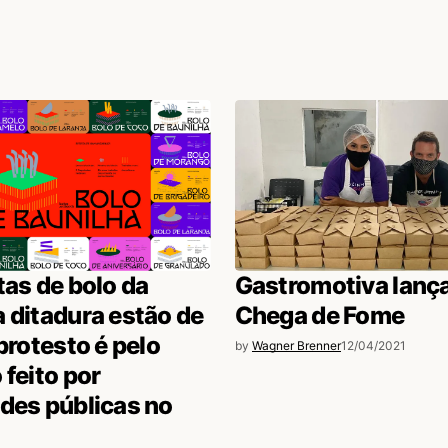
tas de bolo da
Gastromotiva lança
 ditadura estão de
Chega de Fome
 protesto é pelo
by
Wagner Brenner
12/04/2021
 feito por
des públicas no