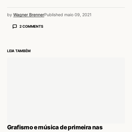
by
Wagner Brenner
Published
maio 09, 2021
2 COMMENTS
Rodrigo Cunha
09/05/2021 às 7:39 PM
Cara, essa música é tão incrível que eu consigo
LEIA TAMBÉM
fazer academia ouvindo ela inteirinha. Alias, ela
dura a sessão inteira do treino rs.
Acesse para responder
Wagner Brenner
09/05/2021 às 9:56 PM
Academia?!! Caramba Rodrigo! Se fosse
meditação eu entendia, essa vou ter que
experimentar! Pra concentrar deve ser
Grafismo e música de primeira nas
ótimo rs. Boa!