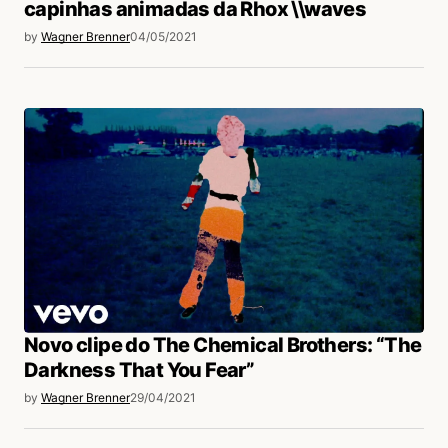
capinhas animadas da Rhox \\waves
Acesse para responder
by
Wagner Brenner
04/05/2021
login
Novo clipe do The Chemical Brothers: “The
Darkness That You Fear”
by
Wagner Brenner
29/04/2021