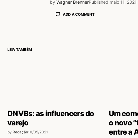
by
Wagner Brenner
Published
maio 11, 2021
ADD A COMMENT
login
LEIA TAMBÉM
DNVBs: as influencers do
Um comer
varejo
o novo “
entre a 
by
Redação
10/05/2021