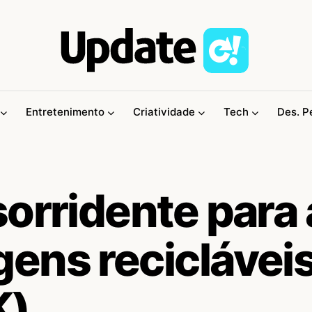
Entretenimento
Criatividade
Tech
Des. P
orridente para 
ens reciclávei
K)