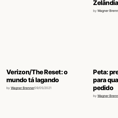
Zelândi
by
Wagner Brenn
Verizon/The Reset: o
Peta: pr
mundo tá lagando
para qu
pedido
by
Wagner Brenner
09/05/2021
by
Wagner Brenn