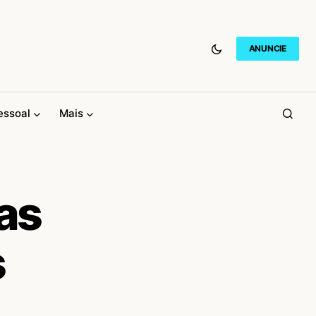
ANUNCIE
essoal
Mais
as
s