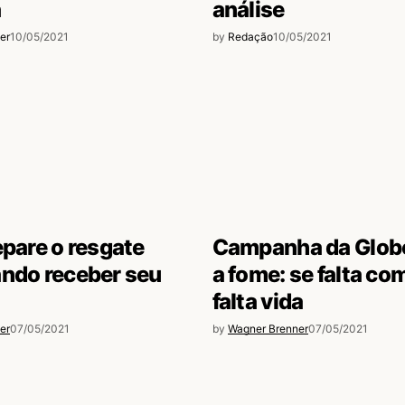
a
análise
er
10/05/2021
by
Redação
10/05/2021
epare o resgate
Campanha da Glob
ando receber seu
a fome: se falta co
falta vida
er
07/05/2021
by
Wagner Brenner
07/05/2021