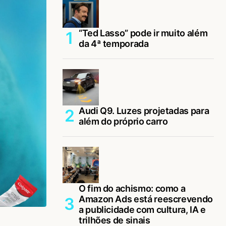
“Ted Lasso” pode ir muito além
da 4ª temporada
Audi Q9. Luzes projetadas para
além do próprio carro
O fim do achismo: como a
Amazon Ads está reescrevendo
a publicidade com cultura, IA e
trilhões de sinais