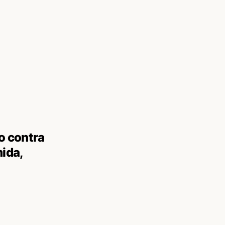
o contra
mida,