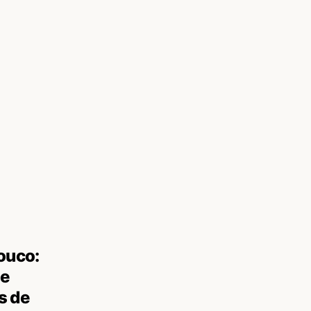
pouco:
de
s de