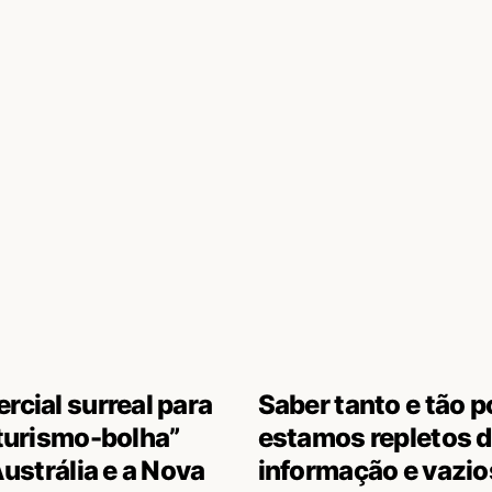
cial surreal para
Saber tanto e tão 
turismo-bolha”
estamos repletos 
Austrália e a Nova
informação e vazio